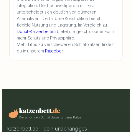
Integration. Der hochwertigere 5 mm Filz
unterscheidet sich deutlich von dünneren
Alternativen. Die faltbare Konstruktion bietet
flexible Nutzung und Lagerung. Im Vergleich zu
Donut-Katzenbetten
bietet die geschlossene Form
mehr Schutz und Privatsphäre.
Mehr Infos zu verschiedenen Schlafplätzen findest
du in unserem
Ratgeber
.
katzenbett
.de
Die schönsten Schlafplätze für deine Katze
katzenbett.de – dein unabhängiges