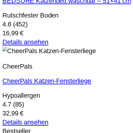
BEDSURE Katzenbett waschbar – 51×41 cm
Rutschfester Boden
4.8 (452)
16,99 €
Details ansehen
CheerPals
CheerPals Katzen-Fensterliege
Hypoallergen
4.7 (85)
32,99 €
Details ansehen
Bestseller