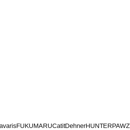
avaris
FUKUMARU
Catit
Dehner
HUNTER
PAWZ