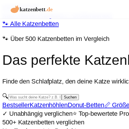
katzenbett
.de
katzenbett
.de
Katzenbetten
Ratgeber
📏 Größenberater
🐾 Alle Katzenbetten
🐾 Über 500 Katzenbetten im Vergleich
Das perfekte Katzenb
Finde den Schlafplatz, den deine Katze wirklich
🔍
Suchen
Bestseller
Katzenhöhlen
Donut-Betten
📏 Größe
✓ Unabhängig verglichen
⭐ Top-bewertete Pr
500+ Katzenbetten verglichen