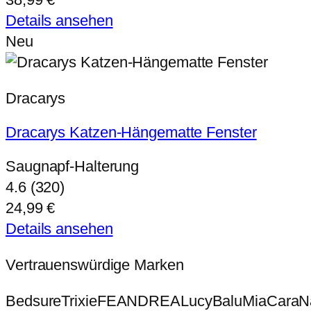
Details ansehen
Neu
Dracarys
Dracarys Katzen-Hängematte Fenster
Saugnapf-Halterung
4.6 (320)
24,99 €
Details ansehen
Vertrauenswürdige Marken
Bedsure
Trixie
FEANDREA
Lucy
Balu
MiaCara
N