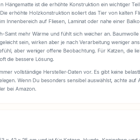
ängematte ist die erhöhte Konstruktion ein wichtiger Teil d
 Die erhöhte Holzkonstruktion isoliert das Tier von kalten F
m Innenbereich auf Fliesen, Laminat oder nahe einer Balkon
-Samt mehr Wärme und fühlt sich weicher an. Baumwolle ist 
eleicht sein, wirken aber je nach Verarbeitung weniger ansc
ühl, aber weniger offene Beobachtung. Für Katzen, die lieb
oft die bessere Lösung.
 immer vollständige Hersteller-Daten vor. Es gibt keine belas
belegen. Wenn Du besonders sensibel auswählst, achte auf A
oder bei Amazon.
x 42 x 25 cm und ist für Katzen, Hunde, Kaninchen und an