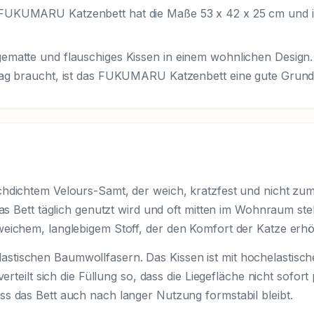
 FUKUMARU Katzenbett hat die Maße 53 x 42 x 25 cm und i
ematte und flauschiges Kissen in einem wohnlichen Design.
tag braucht, ist das FUKUMARU Katzenbett eine gute Grund
hdichtem Velours-Samt, der weich, kratzfest und nicht zum
das Bett täglich genutzt wird und oft mitten im Wohnraum steh
weichem, langlebigem Stoff, der den Komfort der Katze erhö
stischen Baumwollfasern. Das Kissen ist mit hochelastisc
erteilt sich die Füllung so, dass die Liegefläche nicht sofort 
s das Bett auch nach langer Nutzung formstabil bleibt.