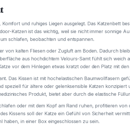
t
 Komfort und ruhiges Liegen ausgelegt. Das Katzenbett bes
ndoor-Katzen ist das wichtig, weil sie nicht immer sonnige 
z zum schlafen, beobachten und entspannen.
 Tier von kalten Fliesen oder Zugluft am Boden. Dadurch bl
berfläche aus hochdichtem Velours-Samt fühlt sich weich an,
 Katze vor dem Hinlegen etwas kratzt oder den Platz mit den 
vant. Das Kissen ist mit hochelastischen Baumwollfasern gef
 speziell für ältere oder gelenksensible Katzen konzipiert u
izinisches Produkt, bietet aber durch die elastische Fül
lt schlafen oder mit dem Kopf am Rand ruhen, profitieren vo
es Kissens soll der Katze ein Gefühl von Sicherheit vermitte
 haben, in einer Box eingeschlossen zu sein.