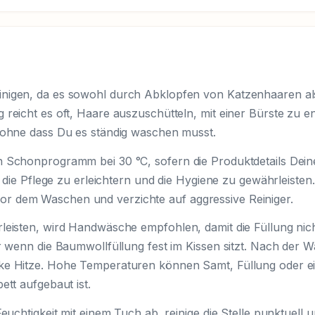
inigen, da es sowohl durch Abklopfen von Katzenhaaren a
reicht es oft, Haare auszuschütteln, mit einer Bürste zu en
, ohne dass Du es ständig waschen musst.
 Schonprogramm bei 30 °C, sofern die Produktdetails Deiner
um die Pflege zu erleichtern und die Hygiene zu gewährleiste
r dem Waschen und verzichte auf aggressive Reiniger.
leisten, wird Handwäsche empfohlen, damit die Füllung nich
r wenn die Baumwollfüllung fest im Kissen sitzt. Nach der Wä
ke Hitze. Hohe Temperaturen können Samt, Füllung oder ein
ett aufgebaut ist.
Feuchtigkeit mit einem Tuch ab, reinige die Stelle punktuell