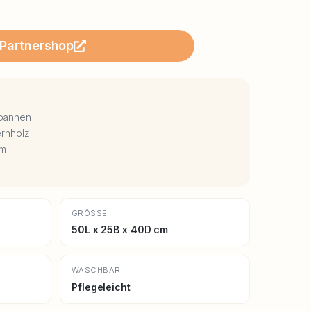
Partnershop
spannen
ernholz
cm
GRÖSSE
50L x 25B x 40D cm
WASCHBAR
Pflegeleicht